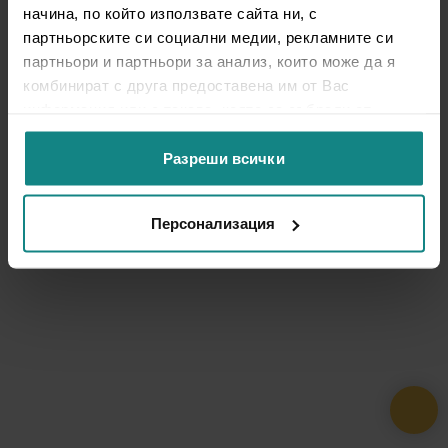
начина, по който използвате сайта ни, с
партньорските си социални медии, рекламните си
партньори и партньори за анализ, които може да я
комбинират с друга предоставена им от Вас
информация или с такава, която са събрали от
ползването от Ваша страна на услугите им.
Разреши всички
Персонализация