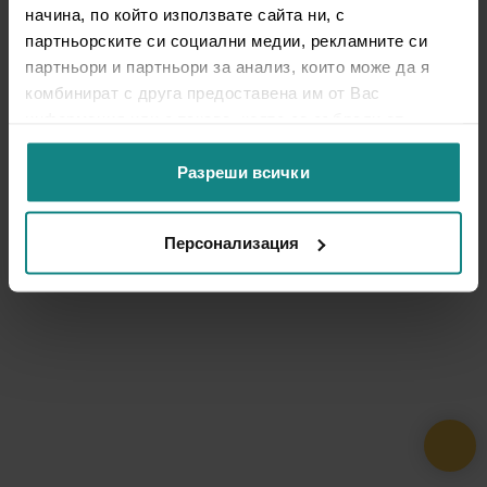
начина, по който използвате сайта ни, с
партньорските си социални медии, рекламните си
партньори и партньори за анализ, които може да я
комбинират с друга предоставена им от Вас
информация или с такава, която са събрали от
ползването от Ваша страна на услугите им.
Разреши всички
Персонализация