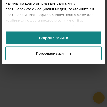
начина, по който използвате сайта ни, с
партньорските си социални медии, рекламните си
партньори и партньори за анализ, които може да я
комбинират с друга предоставена им от Вас
информация или с такава, която са събрали от
ползването от Ваша страна на услугите им.
Разреши всички
Персонализация