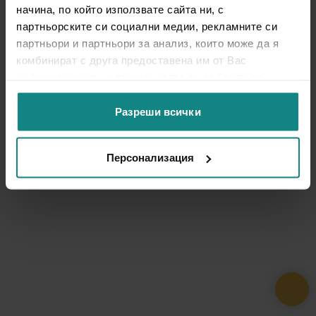
начина, по който използвате сайта ни, с
партньорските си социални медии, рекламните си
партньори и партньори за анализ, които може да я
комбинират с друга предоставена им от Вас
информация или с такава, която са събрали от
ползването от Ваша страна на услугите им.
Разреши всички
Персонализация