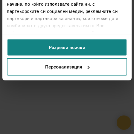
начина, по който използвате сайта ни, с
партньорските си социални медии, рекламните си
партньори и партньори за анализ, които може да я
комбинират с друга предоставена им от Вас
информация или с такава, която са събрали от
ползването от Ваша страна на услугите им.
Разреши всички
Персонализация