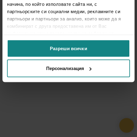
начина, по който използвате сайта ни, с
партньорските си социални медии, рекламните си
партньори и партньори за анализ, които може да я
комбинират с друга предоставена им от Вас
информация или с такава, която са събрали от
ползването от Ваша страна на услугите им.
Разреши всички
Персонализация