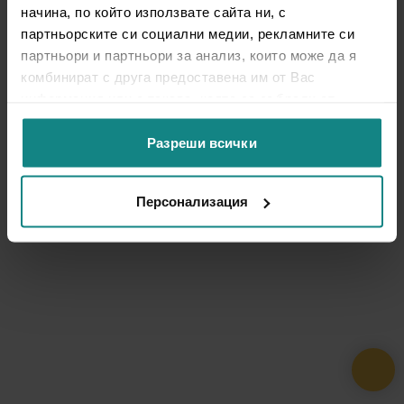
начина, по който използвате сайта ни, с
партньорските си социални медии, рекламните си
партньори и партньори за анализ, които може да я
комбинират с друга предоставена им от Вас
информация или с такава, която са събрали от
ползването от Ваша страна на услугите им.
Разреши всички
Персонализация