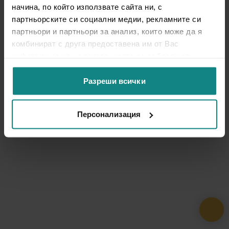
начина, по който използвате сайта ни, с
партньорските си социални медии, рекламните си
партньори и партньори за анализ, които може да я
комбинират с друга предоставена им от Вас
информация или с такава, която са събрали от
ползването от Ваша страна на услугите им.
Разреши всички
Персонализация