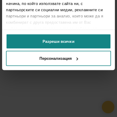
начина, по който използвате сайта ни, с
партньорските си социални медии, рекламните си
партньори и партньори за анализ, които може да я
комбинират с друга предоставена им от Вас
информация или с такава, която са събрали от
ползването от Ваша страна на услугите им.
Разреши всички
Персонализация