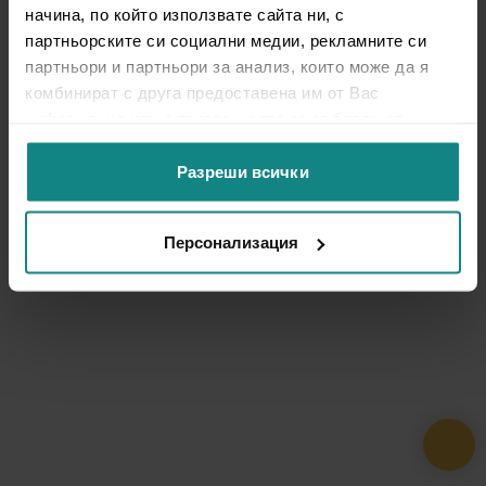
начина, по който използвате сайта ни, с
партньорските си социални медии, рекламните си
партньори и партньори за анализ, които може да я
комбинират с друга предоставена им от Вас
информация или с такава, която са събрали от
ползването от Ваша страна на услугите им.
Разреши всички
Персонализация