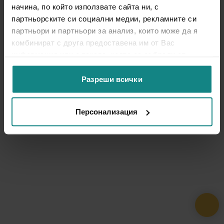
начина, по който използвате сайта ни, с
партньорските си социални медии, рекламните си
партньори и партньори за анализ, които може да я
комбинират с друга предоставена им от Вас
информация или с такава, която са събрали от
ползването от Ваша страна на услугите им.
Разреши всички
Персонализация