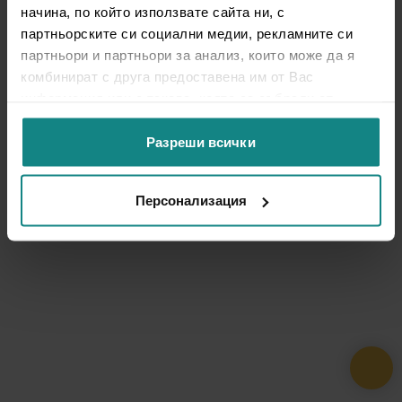
начина, по който използвате сайта ни, с
партньорските си социални медии, рекламните си
партньори и партньори за анализ, които може да я
комбинират с друга предоставена им от Вас
информация или с такава, която са събрали от
ползването от Ваша страна на услугите им.
Разреши всички
Персонализация