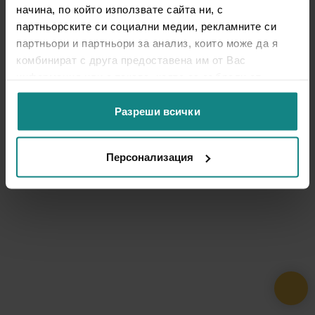
начина, по който използвате сайта ни, с
партньорските си социални медии, рекламните си
партньори и партньори за анализ, които може да я
комбинират с друга предоставена им от Вас
информация или с такава, която са събрали от
ползването от Ваша страна на услугите им.
Разреши всички
Персонализация