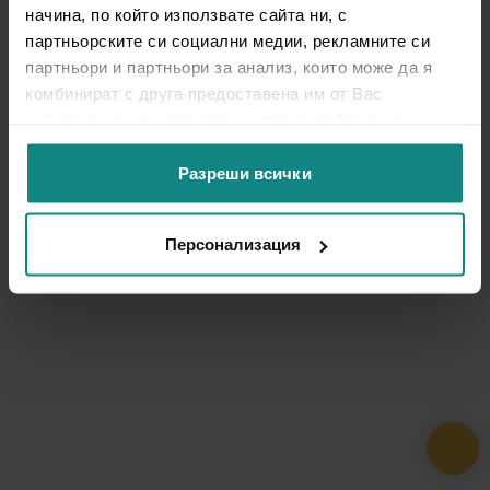
начина, по който използвате сайта ни, с
партньорските си социални медии, рекламните си
партньори и партньори за анализ, които може да я
комбинират с друга предоставена им от Вас
информация или с такава, която са събрали от
ползването от Ваша страна на услугите им.
Разреши всички
Персонализация