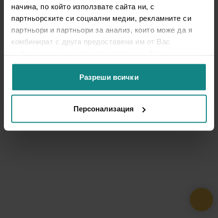
начина, по който използвате сайта ни, с
партньорските си социални медии, рекламните си
партньори и партньори за анализ, които може да я
комбинират с друга предоставена им от Вас
информация или с такава, която са събрали от
ползването от Ваша страна на услугите им.
Разреши всички
Персонализация