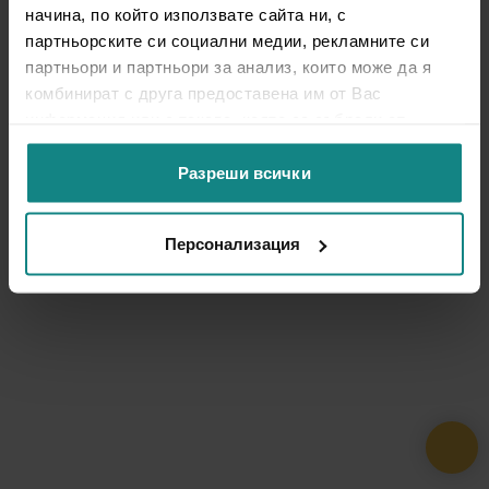
начина, по който използвате сайта ни, с
партньорските си социални медии, рекламните си
партньори и партньори за анализ, които може да я
комбинират с друга предоставена им от Вас
информация или с такава, която са събрали от
ползването от Ваша страна на услугите им.
Разреши всички
Персонализация