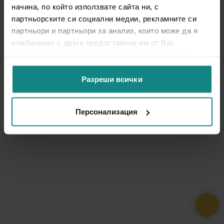
начина, по който използвате сайта ни, с
партньорските си социални медии, рекламните си
партньори и партньори за анализ, които може да я
комбинират с друга предоставена им от Вас
информация или с такава, която са събрали от
ползването от Ваша страна на услугите им.
Разреши всички
Персонализация