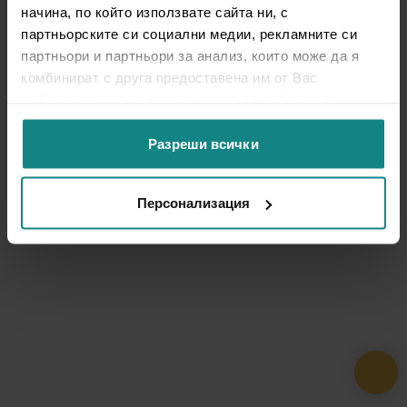
начина, по който използвате сайта ни, с
партньорските си социални медии, рекламните си
партньори и партньори за анализ, които може да я
комбинират с друга предоставена им от Вас
информация или с такава, която са събрали от
ползването от Ваша страна на услугите им.
Разреши всички
Персонализация