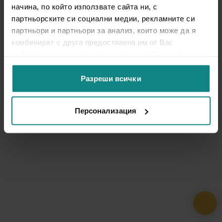
начина, по който използвате сайта ни, с
партньорските си социални медии, рекламните си
партньори и партньори за анализ, които може да я
комбинират с друга предоставена им от Вас
информация или с такава, която са събрали от
ползването от Ваша страна на услугите им.
Разреши всички
Персонализация