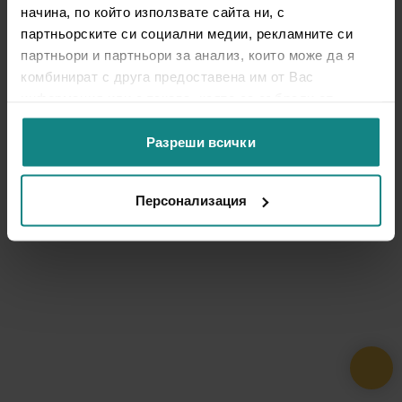
начина, по който използвате сайта ни, с
партньорските си социални медии, рекламните си
партньори и партньори за анализ, които може да я
комбинират с друга предоставена им от Вас
информация или с такава, която са събрали от
ползването от Ваша страна на услугите им.
Разреши всички
Персонализация