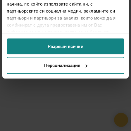
начина, по който използвате сайта ни, с
партньорските си социални медии, рекламните си
партньори и партньори за анализ, които може да я
комбинират с друга предоставена им от Вас
информация или с такава, която са събрали от
ползването от Ваша страна на услугите им.
Разреши всички
Персонализация