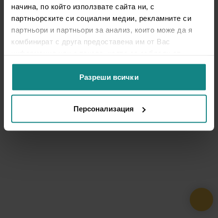
начина, по който използвате сайта ни, с
партньорските си социални медии, рекламните си
партньори и партньори за анализ, които може да я
комбинират с друга предоставена им от Вас
информация или с такава, която са събрали от
ползването от Ваша страна на услугите им.
Разреши всички
Персонализация