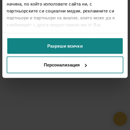
начина, по който използвате сайта ни, с
партньорските си социални медии, рекламните си
партньори и партньори за анализ, които може да я
комбинират с друга предоставена им от Вас
информация или с такава, която са събрали от
ползването от Ваша страна на услугите им.
Разреши всички
Персонализация