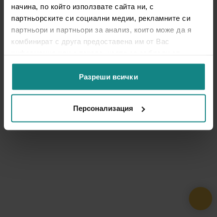
начина, по който използвате сайта ни, с
партньорските си социални медии, рекламните си
партньори и партньори за анализ, които може да я
комбинират с друга предоставена им от Вас
информация или с такава, която са събрали от
ползването от Ваша страна на услугите им.
Разреши всички
Персонализация