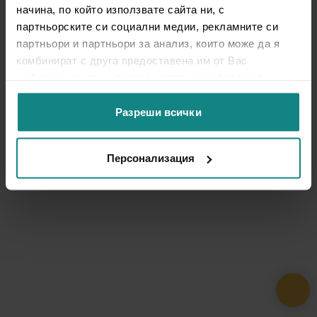
начина, по който използвате сайта ни, с
партньорските си социални медии, рекламните си
партньори и партньори за анализ, които може да я
комбинират с друга предоставена им от Вас
информация или с такава, която са събрали от
ползването от Ваша страна на услугите им.
Разреши всички
Персонализация