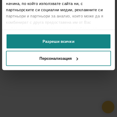
начина, по който използвате сайта ни, с
партньорските си социални медии, рекламните си
партньори и партньори за анализ, които може да я
комбинират с друга предоставена им от Вас
информация или с такава, която са събрали от
ползването от Ваша страна на услугите им.
Разреши всички
Персонализация