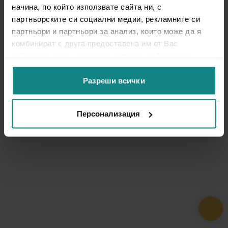
начина, по който използвате сайта ни, с
партньорските си социални медии, рекламните си
партньори и партньори за анализ, които може да я
комбинират с друга предоставена им от Вас
информация или с такава, която са събрали от
ползването от Ваша страна на услугите им.
Разреши всички
Персонализация