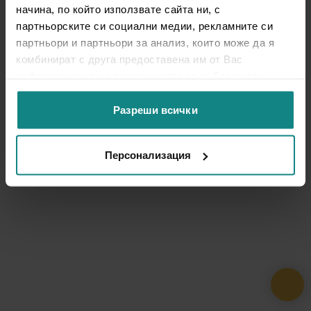
начина, по който използвате сайта ни, с
партньорските си социални медии, рекламните си
партньори и партньори за анализ, които може да я
комбинират с друга предоставена им от Вас
информация или с такава, която са събрали от
ползването от Ваша страна на услугите им.
Разреши всички
Персонализация