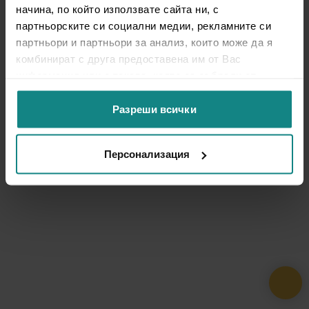
начина, по който използвате сайта ни, с
партньорските си социални медии, рекламните си
партньори и партньори за анализ, които може да я
комбинират с друга предоставена им от Вас
информация или с такава, която са събрали от
ползването от Ваша страна на услугите им.
Разреши всички
Персонализация