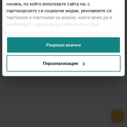
начина, по който използвате сайта ни, с
партньорските си социални медии, рекламните си
партньори и партньори за анализ, които може да я
комбинират с друга предоставена им от Вас
информация или с такава, която са събрали от
ползването от Ваша страна на услугите им.
Разреши всички
Персонализация