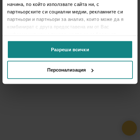
начина, по който използвате сайта ни, с
партньорските си социални медии, рекламните си
партньори и партньори за анализ, които може да я
комбинират с друга предоставена им от Вас
информация или с такава, която са събрали от
ползването от Ваша страна на услугите им.
Разреши всички
Персонализация