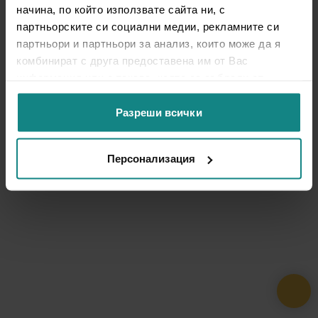
начина, по който използвате сайта ни, с
партньорските си социални медии, рекламните си
партньори и партньори за анализ, които може да я
комбинират с друга предоставена им от Вас
информация или с такава, която са събрали от
ползването от Ваша страна на услугите им.
Разреши всички
Персонализация