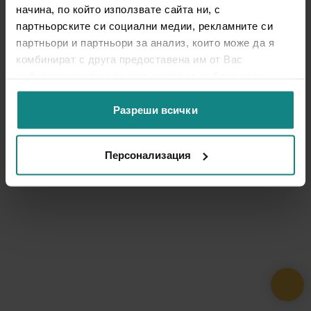
начина, по който използвате сайта ни, с
партньорските си социални медии, рекламните си
партньори и партньори за анализ, които може да я
комбинират с друга предоставена им от Вас
информация или с такава, която са събрали от
ползването от Ваша страна на услугите им.
Разреши всички
Персонализация