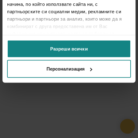
начина, по който използвате сайта ни, с
партньорските си социални медии, рекламните си
партньори и партньори за анализ, които може да я
комбинират с друга предоставена им от Вас
информация или с такава, която са събрали от
ползването от Ваша страна на услугите им.
Разреши всички
Персонализация