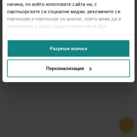
начина, по който използвате сайта ни, с
партньорските си социални медии, рекламните си
партньори и партньори за анализ, които може да я
комбинират с друга предоставена им от Вас
информация или с такава, която са събрали от
ползването от Ваша страна на услугите им.
Разреши всички
Персонализация