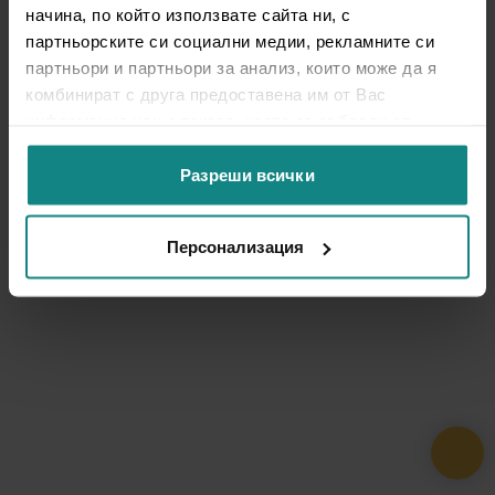
начина, по който използвате сайта ни, с
партньорските си социални медии, рекламните си
партньори и партньори за анализ, които може да я
комбинират с друга предоставена им от Вас
информация или с такава, която са събрали от
ползването от Ваша страна на услугите им.
Разреши всички
Персонализация