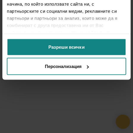
начина, по който използвате сайта ни, с
партньорските си социални медии, рекламните си
партньори и партньори за анализ, които може да я
комбинират с друга предоставена им от Вас
информация или с такава, която са събрали от
ползването от Ваша страна на услугите им.
Разреши всички
Персонализация