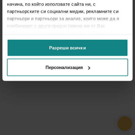
начина, по който използвате сайта ни, с
партньорските си социални медии, рекламните си
партньори и партньори за анализ, които може да я
комбинират с друга предоставена им от Вас
информация или с такава, която са събрали от
ползването от Ваша страна на услугите им.
Разреши всички
Персонализация