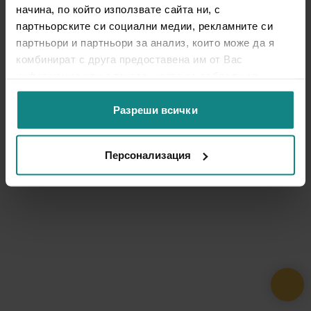
начина, по който използвате сайта ни, с
партньорските си социални медии, рекламните си
партньори и партньори за анализ, които може да я
комбинират с друга предоставена им от Вас
информация или с такава, която са събрали от
ползването от Ваша страна на услугите им.
Разреши всички
Персонализация