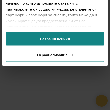
начина, по който използвате сайта ни, с
партньорските си социални медии, рекламните си
партньори и партньори за анализ, които може да я
комбинират с друга предоставена им от Вас
информация или с такава, която са събрали от
ползването от Ваша страна на услугите им.
Разреши всички
Персонализация