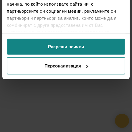
начина, по който използвате сайта ни, с
партньорските си социални медии, рекламните си
партньори и партньори за анализ, които може да я
комбинират с друга предоставена им от Вас
информация или с такава, която са събрали от
ползването от Ваша страна на услугите им.
Разреши всички
Персонализация