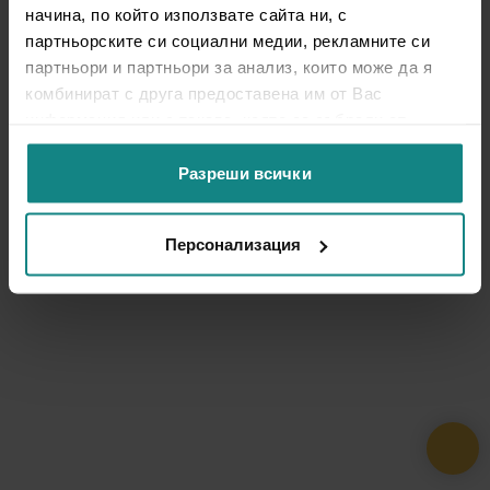
начина, по който използвате сайта ни, с
партньорските си социални медии, рекламните си
партньори и партньори за анализ, които може да я
комбинират с друга предоставена им от Вас
информация или с такава, която са събрали от
ползването от Ваша страна на услугите им.
Разреши всички
Персонализация