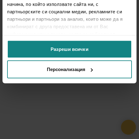
начина, по който използвате сайта ни, с
партньорските си социални медии, рекламните си
партньори и партньори за анализ, които може да я
комбинират с друга предоставена им от Вас
информация или с такава, която са събрали от
ползването от Ваша страна на услугите им.
Разреши всички
Персонализация