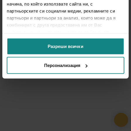
начина, по който използвате сайта ни, с
партньорските си социални медии, рекламните си
партньори и партньори за анализ, които може да я
комбинират с друга предоставена им от Вас
информация или с такава, която са събрали от
ползването от Ваша страна на услугите им.
Разреши всички
Персонализация