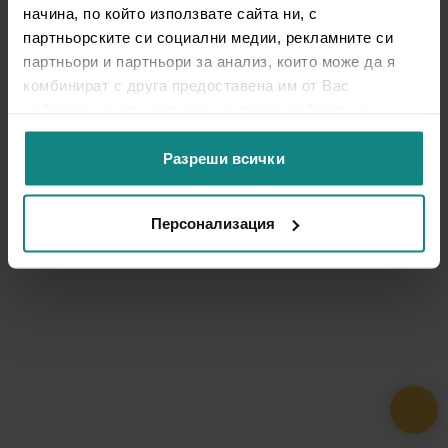
начина, по който използвате сайта ни, с
партньорските си социални медии, рекламните си
партньори и партньори за анализ, които може да я
комбинират с друга предоставена им от Вас
информация или с такава, която са събрали от
ползването от Ваша страна на услугите им.
Разреши всички
Персонализация