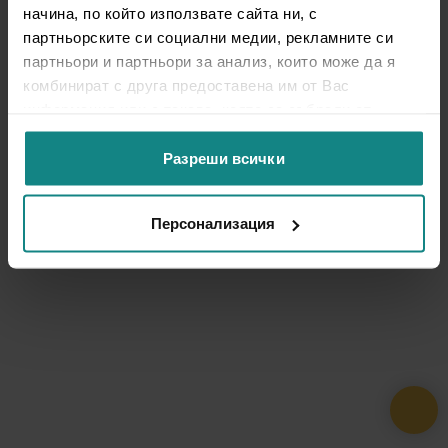
начина, по който използвате сайта ни, с
партньорските си социални медии, рекламните си
партньори и партньори за анализ, които може да я
комбинират с друга предоставена им от Вас
информация или с такава, която са събрали от
ползването от Ваша страна на услугите им.
Разреши всички
Персонализация