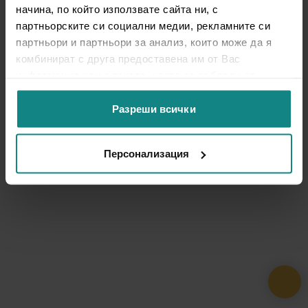
начина, по който използвате сайта ни, с
партньорските си социални медии, рекламните си
партньори и партньори за анализ, които може да я
комбинират с друга предоставена им от Вас
информация или с такава, която са събрали от
ползването от Ваша страна на услугите им.
Разреши всички
Персонализация