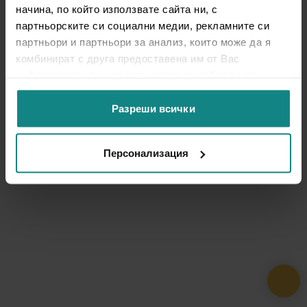
начина, по който използвате сайта ни, с
партньорските си социални медии, рекламните си
партньори и партньори за анализ, които може да я
комбинират с друга предоставена им от Вас
информация или с такава, която са събрали от
ползването от Ваша страна на услугите им.
Разреши всички
Персонализация