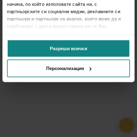
начина, по който използвате сайта ни, с
партньорските си социални медии, рекламните си
партньори и партньори за анализ, които може да я
комбинират с друга предоставена им от Вас
информация или с такава, която са събрали от
ползването от Ваша страна на услугите им.
Разреши всички
Персонализация