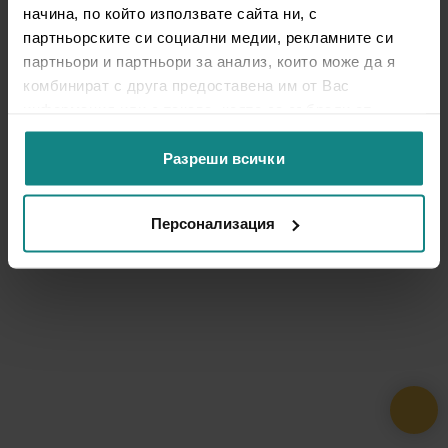
начина, по който използвате сайта ни, с
партньорските си социални медии, рекламните си
партньори и партньори за анализ, които може да я
комбинират с друга предоставена им от Вас
информация или с такава, която са събрали от
ползването от Ваша страна на услугите им.
Разреши всички
Персонализация